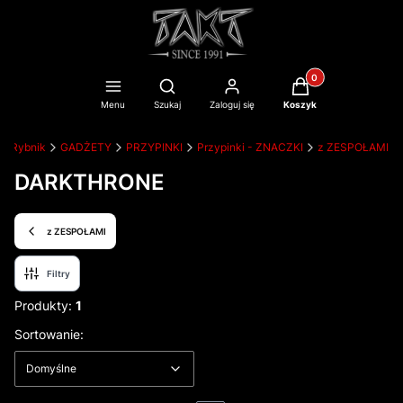
Produkty w koszyku
Otwórz wyszukiwarkę
Menu
Szukaj
Zaloguj się
Koszyk
T Rybnik
GADŻETY
PRZYPINKI
Przypinki - ZNACZKI
z ZESPOŁAMI
DARKTHRONE
z ZESPOŁAMI
Filtry
Produkty:
1
Lista produktów
Domyślne
Sortowanie:
Domyślne