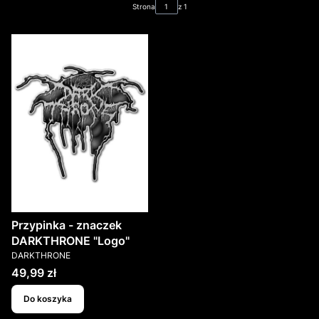
Strona
z 1
Przypinka - znaczek
DARKTHRONE "Logo"
PRODUCENT
DARKTHRONE
Cena
49,99 zł
Do koszyka