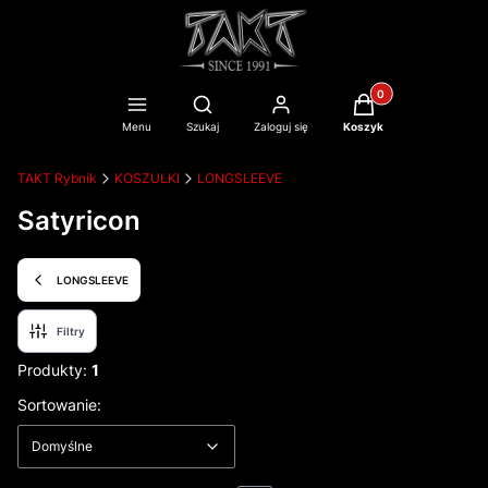
Produkty w koszyku
Otwórz wyszukiwarkę
Menu
Szukaj
Zaloguj się
Koszyk
TAKT Rybnik
KOSZULKI
LONGSLEEVE
Satyricon
LONGSLEEVE
Filtry
Produkty:
1
Lista produktów
Domyślne
Sortowanie:
Domyślne