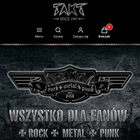
Produkty w koszyku
Otwórz wyszukiwarkę
Menu
Szukaj
Zaloguj się
Koszyk