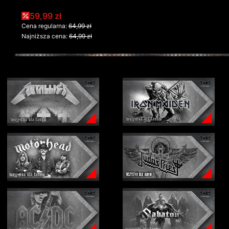
Cena promocyjna
59,99 zł
Cena regularna:
64,99 zł
Najniższa cena:
64,99 zł